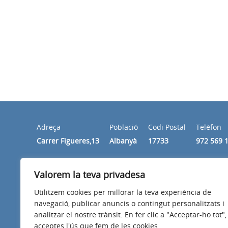
Adreça
Població
Codi Postal
Telèfon
Carrer Figueres,13
Albanyà
17733
972 569 
Valorem la teva privadesa
Horari
Dimecres i divendres de 10:00 a 14:00 hores
Utilitzem cookies per millorar la teva experiència de
navegació, publicar anuncis o contingut personalitzats i
analitzar el nostre trànsit. En fer clic a "Acceptar-ho tot",
acceptes l'ús que fem de les cookies.
Avís legal
Política de privacitat
Accessibilitat