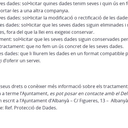
ves dades: sol•licitar quines dades tenim seves i quin ús en fe
portar-les a una altra companyia.
ves dades: sol•licitar la modificació o rectificació de les dad
es dades: sol•licitar que les seves dades siguin eliminades i 
s, fora del que la llei ens exigeixi conservar.
ament: sol•licitar que les seves dades siguin conservades per
tractament: que no fem un ús concret de les seves dades.
les dades: que li lliurem les dades en un format compatible p
i d’oferir un servei.
ls seus drets o conèixer més informació sobre els tractamen
 a terme l’Ajuntament,
es pot posar en contacte amb el Del
 un escrit a l’Ajuntament d’Albanyà – C/ Figueres, 13 – Albany
e: Ref. Protecció de Dades.