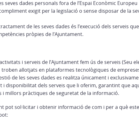
les seves dades personals fora de l’Espai Econòmic Europeu
 compliment exigit per la legislació o sense disposar de la se
 tractament de les seves dades és l’execució dels serveis qu
ompetències pròpies de l’Ajuntament.
activitats i serveis de l’Ajuntament fem ús de serveis (Seu e
es troben allotjats en plataformes tecnològiques de emprese
estió de les seves dades es realitza únicament i exclusivamen
at i disponibilitat dels serveis que li oferim, garantint que 
 i millors pràctiques de seguretat de la informació.
pot sol·licitar i obtenir informació de com i per a què est
pot: