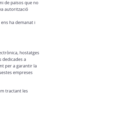
 ni de països que no
va autorització
e ens ha demanat i
lectrònica, hostatges
s dedicades a
t per a garantir la
aquestes empreses
em tractant les