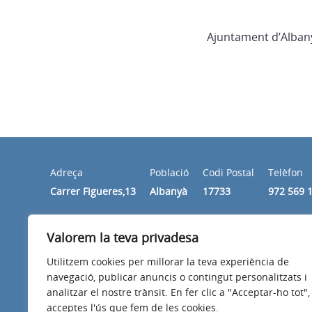
Ajuntament d’Alban
Adreça
Població
Codi Postal
Telèfon
Carrer Figueres,13
Albanyà
17733
972 569 
Valorem la teva privadesa
Horari
Dimecres i divendres de 10:00 a 14:00 hores
Utilitzem cookies per millorar la teva experiència de
navegació, publicar anuncis o contingut personalitzats i
analitzar el nostre trànsit. En fer clic a "Acceptar-ho tot",
acceptes l'ús que fem de les cookies.
Avís legal
Política de privacitat
Accessibilitat