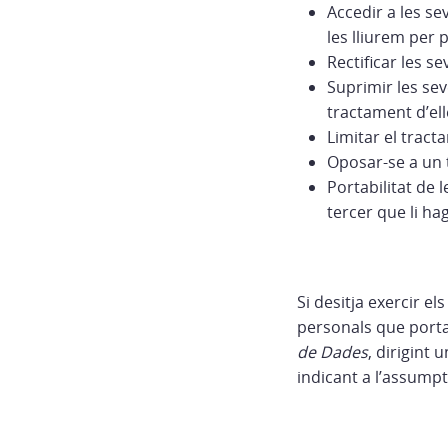
Accedir a les se
les lliurem per 
Rectificar les se
Suprimir les sev
tractament d’elle
Limitar el tract
Oposar-se a un 
Portabilitat de 
tercer que li hag
Si desitja exercir e
personals que porta
de Dades
, dirigint
indicant a l’assumpt