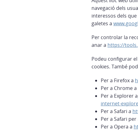
Aquest lloc web util
navegació dels usuar
interessos dels que 
galetes a
www.googl
Per controlar la rec
anar a
https://tool
Podeu configurar el 
cookies. També podr
Per a Firefox a
h
Per a Chrome a
Per a Explorer a
internet-explor
Per a Safari a
ht
Per a Safari per
Per a Opera a
h