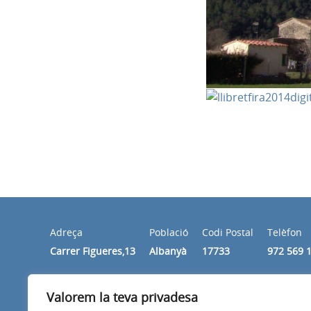
Adreça
Població
Codi Postal
Telèfon
Carrer Figueres,13
Albanyà
17733
972 569 
Valorem la teva privadesa
Horari