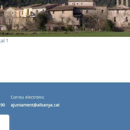
Correu electrònic
190
ajuntament@albanya.cat