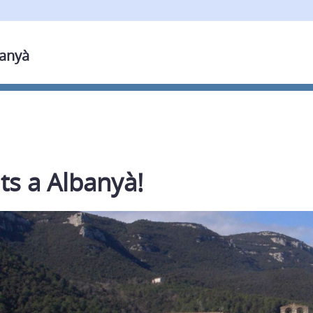
banyà
ts a Albanyà!