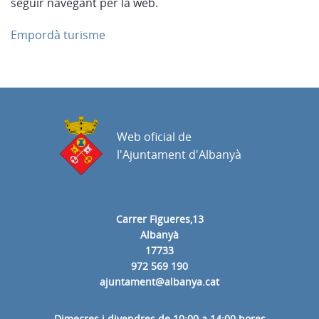
seguir navegant per la web.
Empordà turisme
Web oficial de
l'Ajuntament d'Albanyà
Carrer Figueres,13
Albanyà
17733
972 569 190
ajuntament@albanya.cat
Dimecres i divendres de 10:00 a 14:00 hores