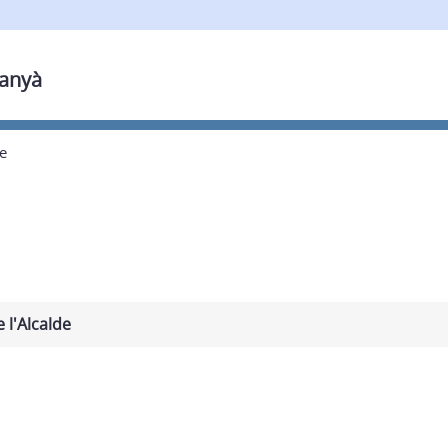
banyà
e
 l'Alcalde