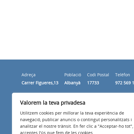
Adreça
Població
Codi Postal
Telèfon
Carrer Figueres,13
Albanyà
17733
972 569 
Valorem la teva privadesa
Horari
Dimecres i divendres de 10:00 a 14:00 hores
Utilitzem cookies per millorar la teva experiència de
navegació, publicar anuncis o contingut personalitzats i
analitzar el nostre trànsit. En fer clic a "Acceptar-ho tot",
acceptes l'ús que fem de les cookies.
Avís legal
Política de privacitat
Accessibilitat